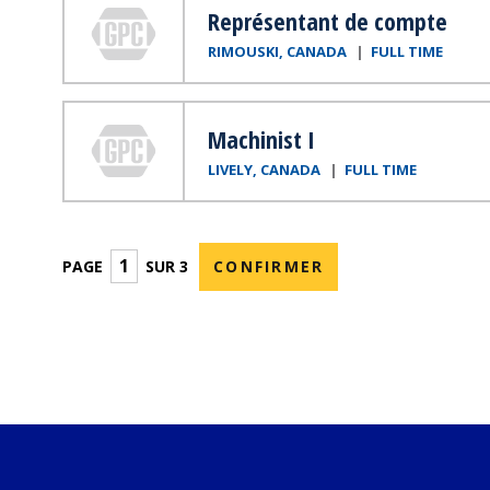
Représentant de compte
RIMOUSKI, CANADA
FULL TIME
Genuine Parts Company
Machinist I
LIVELY, CANADA
FULL TIME
PAGE
SUR 3
CONFIRMER