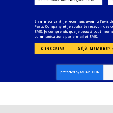
En m'inscrivant, je reconnais avoir lu
l'avis 
(Opens in new window)
Parts Company et je souhaite recevoir des 
SMS. Je comprends que je peux à tout momen
communications par e-mail et SMS.
S’INSCRIRE
DÉJÀ MEMBRE? 